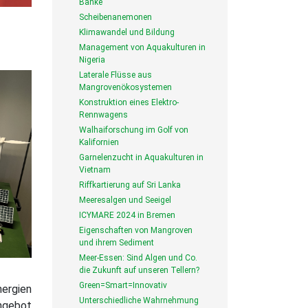
Bänke
Scheibenanemonen
Klimawandel und Bildung
Management von Aquakulturen in
Nigeria
Laterale Flüsse aus
Mangrovenökosystemen
Konstruktion eines Elektro-
Rennwagens
Walhaiforschung im Golf von
Kalifornien
Garnelenzucht in Aquakulturen in
Vietnam
Riffkartierung auf Sri Lanka
Meeresalgen und Seeigel
ICYMARE 2024 in Bremen
Eigenschaften von Mangroven
und ihrem Sediment
Meer-Essen: Sind Algen und Co.
die Zukunft auf unseren Tellern?
Green=Smart=Innovativ
nergien
Unterschiedliche Wahrnehmung
angebot