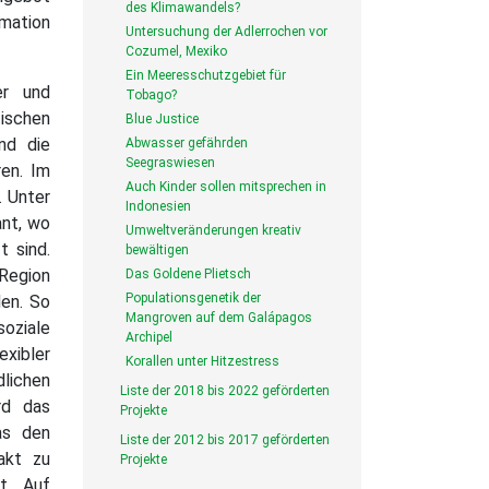
des Klimawandels?
rmation
Untersuchung der Adlerrochen vor
Cozumel, Mexiko
Ein Meeresschutzgebiet für
er und
Tobago?
ischen
Blue Justice
nd die
Abwasser gefährden
Seegraswiesen
ren. Im
Auch Kinder sollen mitsprechen in
 Unter
Indonesien
ant, wo
Umweltveränderungen kreativ
t sind.
bewältigen
 Region
Das Goldene Plietsch
Populationsgenetik der
den.
So
Mangroven auf dem Galápagos
oziale
Archipel
xibler
Korallen unter Hitzestress
ichen
Liste der 2018 bis 2022 geförderten
rd das
Projekte
as den
Liste der 2012 bis 2017 geförderten
akt zu
Projekte
t. Auf