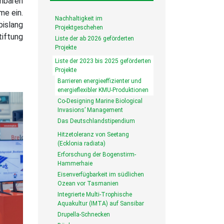
hbaren
me ein.
Nachhaltigkeit im
bislang
Projektgeschehen
iftung
Liste der ab 2026 geförderten
Projekte
Liste der 2023 bis 2025 geförderten
Projekte
Barrieren energieeffizienter und
energieflexibler KMU-Produktionen
Co-Designing Marine Biological
Invasions’ Management
Das Deutschlandstipendium
Hitzetoleranz von Seetang
(Ecklonia radiata)
Erforschung der Bogenstirm-
Hammerhaie
Eisenverfügbarkeit im südlichen
Ozean vor Tasmanien
Integrierte Multi-Trophische
Aquakultur (IMTA) auf Sansibar
Drupella-Schnecken