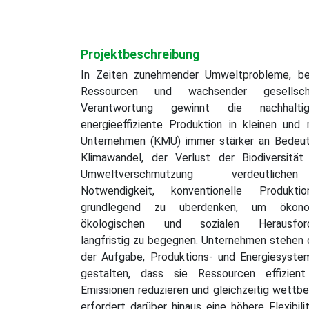
Projektbeschreibung
In Zeiten zunehmender Umweltprobleme, be
Ressourcen und wachsender gesellschaf
Verantwortung gewinnt die nachhalt
energieeffiziente Produktion in kleinen und 
Unternehmen (KMU) immer stärker an Bedeut
Klimawandel, der Verlust der Biodiversität
Umweltverschmutzung verdeutlich
Notwendigkeit, konventionelle Produktio
grundlegend zu überdenken, um ökonom
ökologischen und sozialen Herausford
langfristig zu begegnen. Unternehmen stehen 
der Aufgabe, Produktions- und Energiesyste
gestalten, dass sie Ressourcen effizient
Emissionen reduzieren und gleichzeitig wettbe
erfordert darüber hinaus eine höhere Flexibi