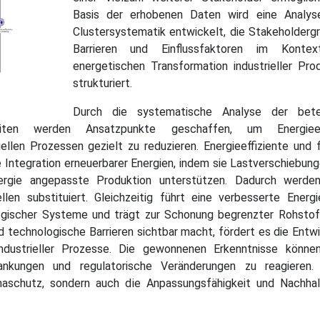
Basis der erhobenen Daten wird eine Analys
Clustersystematik entwickelt, die Stakeholderg
Barrieren und Einflussfaktoren im Konte
energetischen Transformation industrieller Pro
strukturiert.
Durch die systematische Analyse der betei
keiten werden Ansatzpunkte geschaffen, um Energieei
llen Prozessen gezielt zu reduzieren. Energieeffiziente und f
Integration erneuerbarer Energien, indem sie Lastverschiebun
nergie angepasste Produktion unterstützen. Dadurch werde
llen substituiert. Gleichzeitig führt eine verbesserte Energ
logischer Systeme und trägt zur Schonung begrenzter Rohstof
d technologische Barrieren sichtbar macht, fördert es die Entw
 industrieller Prozesse. Die gewonnenen Erkenntnisse könn
hwankungen und regulatorische Veränderungen zu reagieren.
maschutz, sondern auch die Anpassungsfähigkeit und Nachhalt