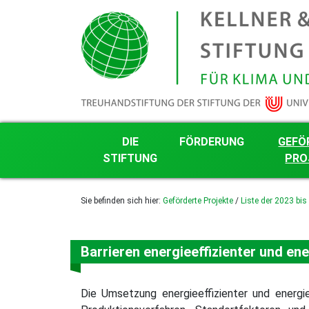
DIE
FÖRDERUNG
GEFÖ
STIFTUNG
PRO
Grundsätze der Stiftungsarbeit
Förderkriterien
Nachhalti
Sie befinden sich hier:
Geförderte Projekte
/
Liste der 2023 bis
Projektg
Transparenz
Projektantrag mit Word-
Formular
Liste der
Finanzielles
Projekte
Härle-Förderung
Das Kuratorium
Barrieren energieeffizienter und en
Liste der
gefördert
Die Stifter
Liste der
Stiftungsgründung
gefördert
Die Umsetzung energieeffizienter und energi
Logo, Farben und Schrift
Liste der