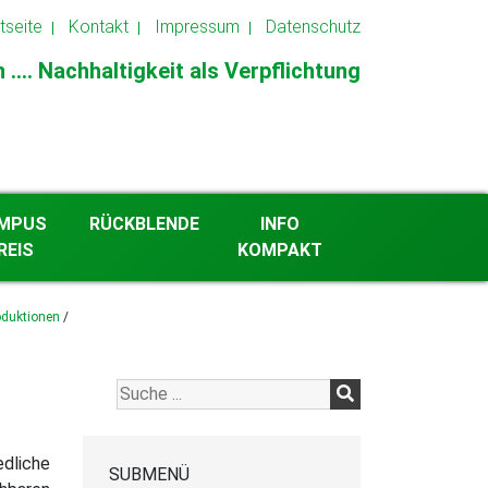
tseite
Kontakt
Impressum
Datenschutz
.... Nachhaltigkeit als Verpflichtung
MPUS
RÜCKBLENDE
INFO
REIS
KOMPAKT
2026
roduktionen
/
Archiv ab 2013
edliche
SUBMENÜ