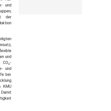
e- und
ruppen,
xt der
duktion
ligten
nsatz,
lexible
gen und
n CO₂-
ie- und
fe bei.
icklung
en KMU
 Damit
igkeit