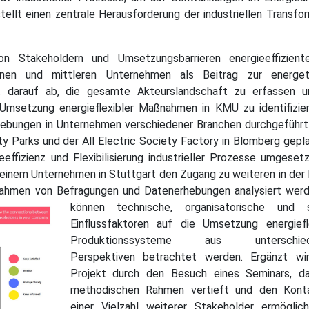
 stellt einen zentrale Herausforderung der industriellen Transfo
on Stakeholdern und Umsetzungsbarrieren energieeffizient
leinen und mittleren Unternehmen als Beitrag zur energet
ielt darauf ab, die gesamte Akteurslandschaft zu erfassen u
 Umsetzung energieflexibler Maßnahmen in KMU zu identifizie
ebungen in Unternehmen verschiedener Branchen durchgeführt.
ty Parks und der All Electric Society Factory in Blomberg gepl
ffizienz und Flexibilisierung industrieller Prozesse umgesetz
 einem Unternehmen in Stuttgart den Zugang zu weiteren in der
Rahmen von Befragungen und Datenerhebungen analysiert wer
können technische, organisatorische und s
Einflussfaktoren auf die Umsetzung energiefle
Produktionssysteme aus unterschiedl
Perspektiven betrachtet werden. Ergänzt wi
Projekt durch den Besuch eines Seminars, d
methodischen Rahmen vertieft und den Kont
einer Vielzahl weiterer Stakeholder ermöglich