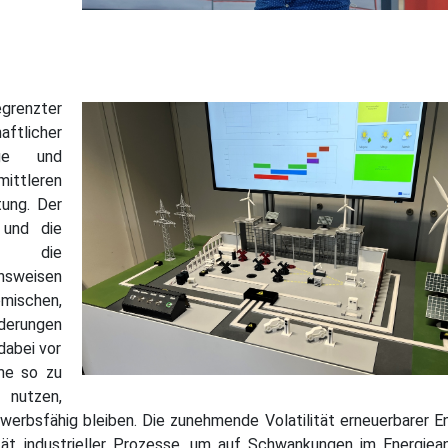
grenzter
tlicher
ige und
mittleren
ung. Der
 und die
en die
nsweisen
ischen,
erungen
dabei vor
me so zu
 nutzen,
werbsfähig bleiben. Die zunehmende Volatilität erneuerbarer E
lität industrieller Prozesse, um auf Schwankungen im Energie