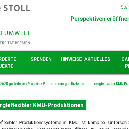
Star
Perspektiven eröffnen 
RDERTE
SPENDEN
HINWEISE_AKTUELLES
CA
JEKTE
P
gkeit im
 2025 geförderten Projekte
/
Barrieren energieeffizienter und energieflexibler KMU-P
eschehen
 ab 2026 geförderten
ergieflexibler KMU-Produktionen
 2023 bis 2025
en Projekte
 2018 bis 2022
en Projekte
eflexibler Produktionssysteme in KMU ist komplex. Unterschi
 2012 bis 2017