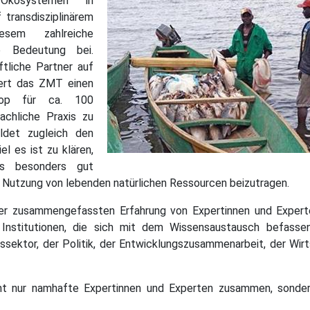
Ökosystemen in
 transdisziplinärem
esem zahlreiche
e Bedeutung bei.
tliche Partner auf
iert das ZMT einen
shop für ca. 100
achliche Praxis zu
ldet zugleich den
el es ist zu klären,
hs besonders gut
en Nutzung von lebenden natürlichen Ressourcen beizutragen.
s der zusammengefassten Erfahrung von Expertinnen und Exper
n Institutionen, die sich mit dem Wissensaustausch befasse
ssektor, der Politik, der Entwicklungszusammenarbeit, der Wir
ht nur namhafte Expertinnen und Experten zusammen, sonder