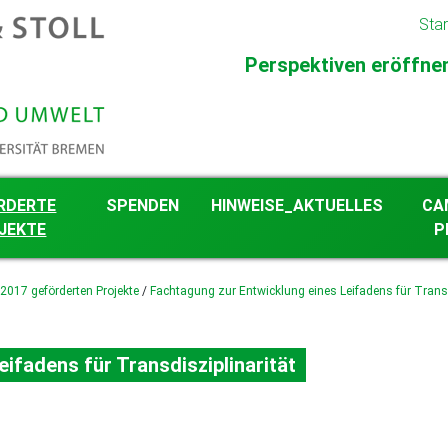
Star
Perspektiven eröffnen 
RDERTE
SPENDEN
HINWEISE_AKTUELLES
CA
JEKTE
P
gkeit im
 2017 geförderten Projekte
/
Fachtagung zur Entwicklung eines Leifadens für Transd
eschehen
 ab 2026 geförderten
ifadens für Transdisziplinarität
 2023 bis 2025
en Projekte
 2018 bis 2022
en Projekte
 2012 bis 2017