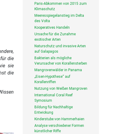
Paris-Abkommen von 2015 zum
Klimaschutz
Meeresspiegelanstieg im Delta
des Volta
Kooperatives Handeln
Ursache für die Zunahme
exotischer Arten
Naturschutz und invasive Arten
ondere,
auf Galapagos
für die
Bakterien als mögliche
Verursacher von Korallensterben
wie sie
Mangrovenwälder in Panama
hst die
„Eisen-Hypothese“ auf
Korallenriffen
Nutzung von Weißen Mangroven
 Wissen
International Coral Reef
Symosium
Bildung für Nachhaltige
Entwickung
Kinderstube von Hammerhaien
Analyse verschiedener Formen
künstlicher Riffe