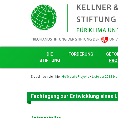
DIE
FÖRDERUNG
GEFÖ
STIFTUNG
PRO
Grundsätze der Stiftungsarbeit
Förderkriterien
Nachhalti
Sie befinden sich hier:
Geförderte Projekte
/
Liste der 2012 bis
Projektg
Transparenz
Projektantrag mit Word-
Formular
Liste der
Finanzielles
Projekte
Härle-Förderung
Das Kuratorium
Fachtagung zur Entwicklung eines Le
Liste der
gefördert
Die Stifter
Liste der
Stiftungsgründung
gefördert
Logo, Farben und Schrift
Liste der