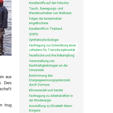
Korallenriffe auf den Fidschis
Tauch-, Bewegungs- und
Wanderverhalten von Walhaien
Folgen der küstennahen
Angelfischerei
Korallenriffe in Thailand
SCIPIO
Synthetische Biologie
Fachtagung zur Entwicklung eines
Leifadens für Transdisziplinarität
Feuerfische und ihre Bekämpfung
Veranstaltung von
Nachhaltigkeitstagen an der
Universität
Bestimmung des
ten aus
Energiegewinnungspotenzials
n. Dies
durch Osmose
tschaft
Klimawandel und Gender
Fachtagung zu Arbeitskräften in
der Windenergie
n trug
Ausstellung zu Elisabeth Mann-
Borgese