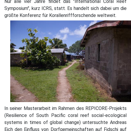
Nur alle vier Jahre findet das "International Coral Reef
Symposium", kurz ICRS, statt. Es handelt sich dabei um die
größte Konferenz für Korallenriffforschende weltweit.
In seiner Masterarbeit im Rahmen des REPICORE-Projekts
(Resilience of South Pacific coral reef social-ecological
systems in times of global change) untersuchte Andreas
Eich den Einfluss von Dorfgemeinschaften auf Fidschi auf