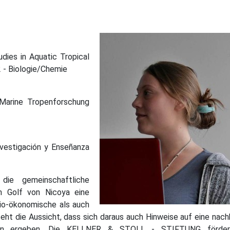
en Projekte
dies in Aquatic Tropical
2 - Biologie/Chemie
 Marine Tropenforschung
vestigación y Enseñanza
ie gemeinschaftliche
m Golf von Nicoya eine
zio-ökonomische als auch
eht die Aussicht, dass sich daraus auch Hinweise auf eine nach
onen ergeben. Die KELLNER & STOLL - STIFTUNG förde