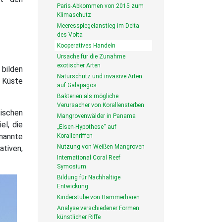
Paris-Abkommen von 2015 zum
Klimaschutz
Meeresspiegelanstieg im Delta
des Volta
Kooperatives Handeln
Ursache für die Zunahme
exotischer Arten
 bilden
Naturschutz und invasive Arten
r Küste
auf Galapagos
Bakterien als mögliche
Verursacher von Korallensterben
tischen
Mangrovenwälder in Panama
el, die
„Eisen-Hypothese“ auf
nannte
Korallenriffen
Nutzung von Weißen Mangroven
tiven,
International Coral Reef
Symosium
Bildung für Nachhaltige
Entwickung
Kinderstube von Hammerhaien
Analyse verschiedener Formen
künstlicher Riffe