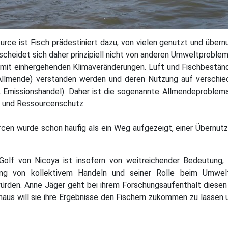
ource ist Fisch prädestiniert dazu, von vielen genutzt und übern
cheidet sich daher prinzipiell nicht von anderen Umweltproble
mit einhergehenden Klimaveränderungen. Luft und Fischbestän
 (Allmende) verstanden werden und deren Nutzung auf verschi
, Emissionshandel). Daher ist die sogenannte Allmendeproblema
- und Ressourcenschutz.
cen wurde schon häufig als ein Weg aufgezeigt, einer Übernut
Golf von Nicoya ist insofern von weitreichender Bedeutung,
ung von kollektivem Handeln und seiner Rolle beim Umwel
rden. Anne Jäger geht bei ihrem Forschungsaufenthalt diesen
naus will sie ihre Ergebnisse den Fischern zukommen zu lassen 