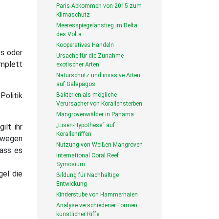
Paris-Abkommen von 2015 zum
Klimaschutz
Meeresspiegelanstieg im Delta
des Volta
Kooperatives Handeln
is oder
Ursache für die Zunahme
omplett
exotischer Arten
Naturschutz und invasive Arten
auf Galapagos
Politik
Bakterien als mögliche
Verursacher von Korallensterben
Mangrovenwälder in Panama
„Eisen-Hypothese“ auf
ilt ihr
Korallenriffen
ewegen
Nutzung von Weißen Mangroven
dass es
International Coral Reef
Symosium
gel die
Bildung für Nachhaltige
Entwickung
Kinderstube von Hammerhaien
Analyse verschiedener Formen
künstlicher Riffe