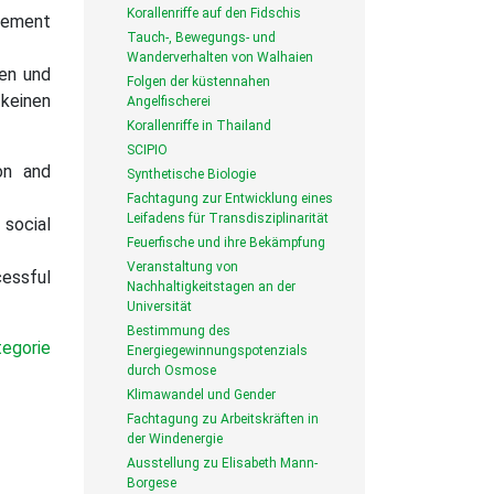
Korallenriffe auf den Fidschis
gement
Tauch-, Bewegungs- und
Wanderverhalten von Walhaien
ten und
Folgen der küstennahen
keinen
Angelfischerei
Korallenriffe in Thailand
SCIPIO
on and
Synthetische Biologie
Fachtagung zur Entwicklung eines
Leifadens für Transdisziplinarität
 social
Feuerfische und ihre Bekämpfung
Veranstaltung von
cessful
Nachhaltigkeitstagen an der
Universität
Bestimmung des
tegorie
Energiegewinnungspotenzials
durch Osmose
Klimawandel und Gender
Fachtagung zu Arbeitskräften in
der Windenergie
Ausstellung zu Elisabeth Mann-
Borgese