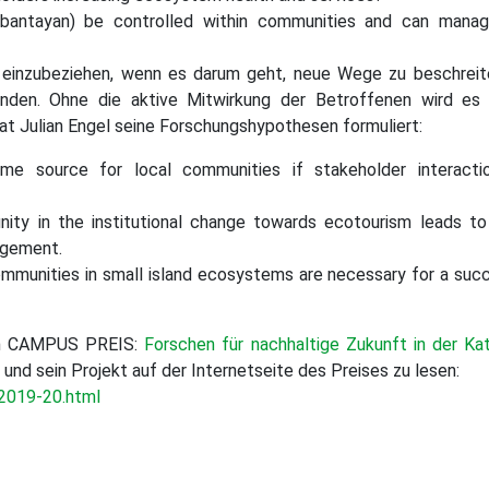
anbantayan) be controlled within communities and can mana
g einzubeziehen, wenn es darum geht, neue Wege zu beschrei
finden. Ohne die aktive Mitwirkung der Betroffenen wird es 
t Julian Engel seine Forschungshypothesen formuliert:
ome source for local communities if stakeholder interacti
nity in the institutional change towards ecotourism leads to
nagement.
mmunities in small island ecosystems are necessary for a suc
den CAMPUS PREIS:
Forschen für nachhaltige Zukunft in der Ka
 und sein Projekt auf der Internetseite des Preises zu lesen:
-2019-20.html