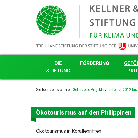
DIE
FÖRDERUNG
GEFÖ
STIFTUNG
PRO
Grundsätze der Stiftungsarbeit
Förderkriterien
Nachhalti
Sie befinden sich hier:
Geförderte Projekte
/
Liste der 2012 bis
Projektg
Transparenz
Projektantrag mit Word-
Formular
Liste der
Finanzielles
Projekte
Härle-Förderung
Das Kuratorium
Ökotourismus auf den Philippinen
Liste der
gefördert
Die Stifter
Liste der
Stiftungsgründung
gefördert
Ökotourismus in Korallenriffen
Logo, Farben und Schrift
Liste der