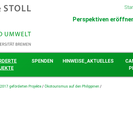
Star
Perspektiven eröffnen 
RDERTE
SPENDEN
HINWEISE_AKTUELLES
CA
JEKTE
P
gkeit im
 2017 geförderten Projekte
/
Ökotourismus auf den Philippinen
/
eschehen
 ab 2026 geförderten
 2023 bis 2025
en Projekte
 2018 bis 2022
en Projekte
 2012 bis 2017