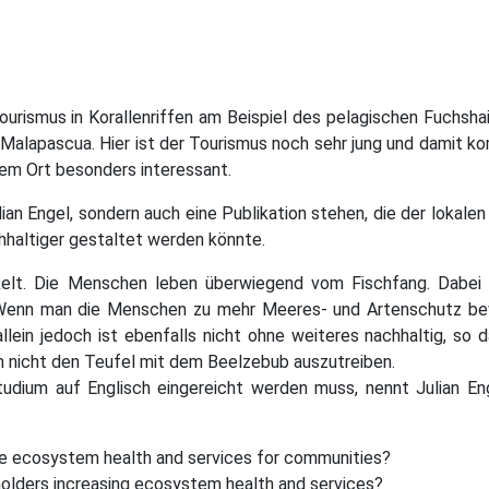
urismus in Korallenriffen am Beispiel des pelagischen Fuchsha
l Malapascua. Hier ist der Tourismus noch sehr jung und damit k
sem Ort besonders interessant.
ian Engel, sondern auch eine Publikation stehen, die der lokalen 
hhaltiger gestaltet werden könnte.
elt. Die Menschen leben überwiegend vom Fischfang. Dabei g
. Wenn man die Menschen zu mehr Meeres- und Artenschutz b
allein jedoch ist ebenfalls nicht ohne weiteres nachhaltig, so 
m nicht den Teufel mit dem Beelzebub auszutreiben.
udium auf Englisch eingereicht werden muss, nennt Julian En
e ecosystem health and services for communities?
olders increasing ecosystem health and services?