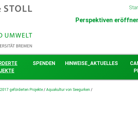
Star
Perspektiven eröffnen 
RDERTE
SPENDEN
HINWEISE_AKTUELLES
CA
JEKTE
P
gkeit im
 2017 geförderten Projekte
/
Aquakultur von Seegurken
/
eschehen
 ab 2026 geförderten
 2023 bis 2025
en Projekte
 2018 bis 2022
en Projekte
 2012 bis 2017