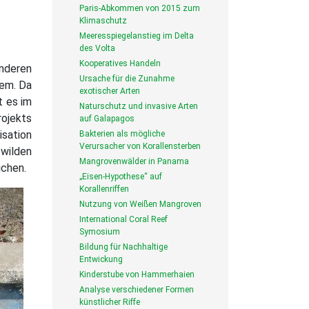
Paris-Abkommen von 2015 zum
Klimaschutz
Meeresspiegelanstieg im Delta
des Volta
Kooperatives Handeln
anderen
Ursache für die Zunahme
lem. Da
exotischer Arten
t es im
Naturschutz und invasive Arten
ojekts
auf Galapagos
isation
Bakterien als mögliche
Verursacher von Korallensterben
wilden
Mangrovenwälder in Panama
ichen.
„Eisen-Hypothese“ auf
Korallenriffen
Nutzung von Weißen Mangroven
International Coral Reef
Symosium
Bildung für Nachhaltige
Entwickung
Kinderstube von Hammerhaien
Analyse verschiedener Formen
künstlicher Riffe