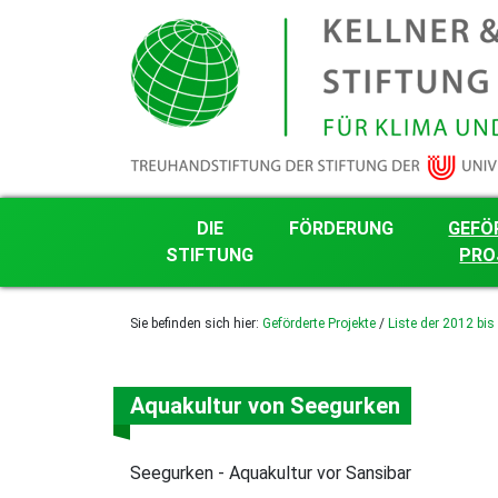
DIE
FÖRDERUNG
GEFÖ
STIFTUNG
PRO
Grundsätze der Stiftungsarbeit
Förderkriterien
Nachhalti
Sie befinden sich hier:
Geförderte Projekte
/
Liste der 2012 bis
Projektg
Transparenz
Projektantrag mit Word-
Formular
Liste der
Finanzielles
Projekte
Härle-Förderung
Das Kuratorium
Aquakultur von Seegurken
Liste der
gefördert
Die Stifter
Liste der
Stiftungsgründung
gefördert
Seegurken - Aquakultur vor Sansibar
Logo, Farben und Schrift
Liste der