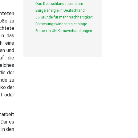
Das Deutschlandstipendium
Bürgerenergie in Deutschland
chteten
55 Gründe für mehr Nachhaltigkeit
öße zu
Forschungswindenergieanlage
üchtete
Frauen in UN-Klimaverhandlungen
in das
h eine
ten und
uf die
welches
die der
ände zu
iko der
rt oder
narbeit
 Dar es
 in den