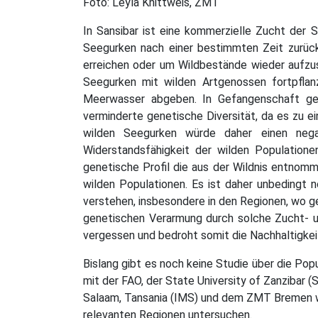
Foto: Leyla Knittweis, ZMT
In Sansibar ist eine kommerzielle Zucht der 
Seegurken nach einer bestimmten Zeit zurüc
erreichen oder um Wildbestände wieder aufzu
Seegurken mit wilden Artgenossen fortpflan
Meerwasser abgeben. In Gefangenschaft ge
verminderte genetische Diversität, da es zu 
wilden Seegurken würde daher einen negat
Widerstandsfähigkeit der wilden Populatione
genetische Profil die aus der Wildnis entnom
wilden Populationen. Es ist daher unbedingt 
verstehen, insbesondere in den Regionen, wo 
genetischen Verarmung durch solche Zucht- un
vergessen und bedroht somit die Nachhaltigkeit
Bislang gibt es noch keine Studie über die Pop
mit der FAO, der State University of Zanzibar 
Salaam, Tansania (IMS) und dem ZMT Bremen wi
relevanten Regionen untersuchen.