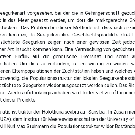
Seegurkenart vorgesehen, bei der die in Gefangenschaft gezü
k in das Meer gesetzt werden, um dort die marktgerechte Gr
stocken. Das Problem bei dieser Methode ist, dass sich gez
zen könnten, da Seegurken ihre Geschlechtsprodukte direkt 
züchtete Seegurken zeigen nach einer gewissen Zeit jedoc
einer Art Inzucht kommen kann. Eine Vermischung von gezüchte
iven Einfluß auf die genetische Diversität und somit a
n haben. Um dies zu verhindern, ist es wichtig zu wissen, 
menen Elternpopulationen der Zuchtstation haben und welches 
notwendig, die Populationsstruktur der lokalen Seegurkenbest
gezüchtete Seegurken wieder ausgesetzt werden sollen. Das Ris
d Wiederaufstockungsvorhaben wird leider viel zu oft ignorie
 dieser Projekte.
ulationsstruktur der Holothuria scabra auf Sansibar. In Zusamme
(SUZA), dem Institut für Meereswissenschaften der University of
ll Nuri Max Steinmann die Populationsstruktur wilder Bestände